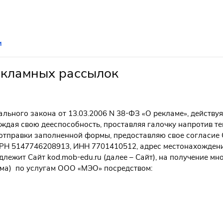
и
екламных рассылок
рального закона от 13.03.2006
N
38-ФЗ «О рекламе», действуя
ждая свою дееспособность, проставляя галочку напротив тек
отправки заполненной формы, предоставляю свое согласие 
 5147746208913, ИНН 7701410512, адрес местонахождения: 
длежит Сайт kod.mob-edu.ru (далее – Сайт), на получение м
ама) по услугам ООО «МЭО» посредством: