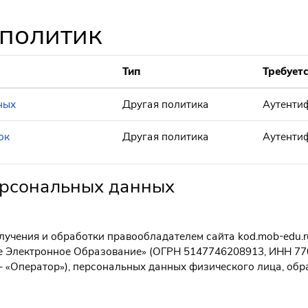
 политик
Тип
Требуетс
ных
Другая политика
Аутенти
ок
Другая политика
Аутенти
ерсональных данных
учения и обработки правообладателем сайта kod.mob-edu.ru
е Электронное Образование» (ОГРН 5147746208913, ИНН 770
ее – «Оператор»), персональных данных физического лица, обр